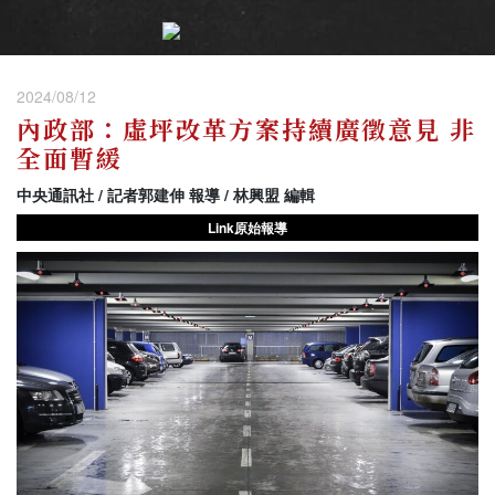
2024/08/12
內政部：虛坪改革方案持續廣徵意見 非
全面暫緩
中央通訊社 / 記者郭建伸 報導 / 林興盟 編輯
Link原始報導