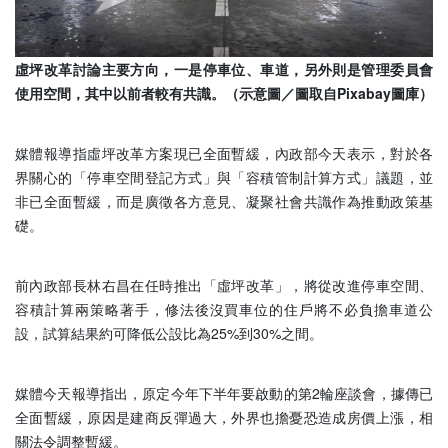
虛坪改革討論主要方向，一是停車位、車道，另外則是管理委員會
使用空間，其中以前者較有共識。（示意圖／圖取自Pixabay圖庫）
媒體報導指虛坪改革方案現已全面暫緩，內政部今天表示，對於各
界關心的「停車空間登記方式」與「容積管制計算方式」議題，並
非已全面暫緩，而是廣徵各方意見、凝聚社會共識作為推動政策基
礎。
前內政部長林右昌在任時推出「虛坪改革」，將從改進停車空間、
容積計算兩策略著手，修法後沒買車位的住戶將不必負擔車道公
設，試算結果約可降低公設比為25%到30%之間。
媒體今天報導指出，原定今年下半年要啟動的第2輪座談會，據傳已
全面暫緩，原因是建商反彈過大，外界也擔憂恐造成房價上漲，相
關法令調整暫緩。