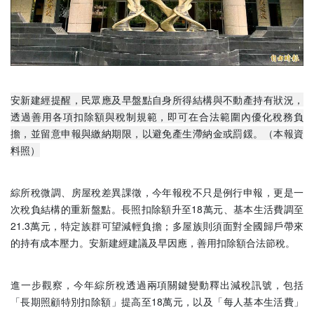
安新建經提醒，民眾應及早盤點自身所得結構與不動產持有狀況，
透過善用各項扣除額與稅制規範，即可在合法範圍內優化稅務負
擔，並留意申報與繳納期限，以避免產生滯納金或罰鍰。（本報資
料照）
綜所稅微調、房屋稅差異課徵，今年報稅不只是例行申報，更是一
次稅負結構的重新盤點。長照扣除額升至18萬元、基本生活費調至
21.3萬元，特定族群可望減輕負擔；多屋族則須面對全國歸戶帶來
的持有成本壓力。安新建經建議及早因應，善用扣除額合法節稅。
進一步觀察，今年綜所稅透過兩項關鍵變動釋出減稅訊號，包括
「長期照顧特別扣除額」提高至18萬元，以及「每人基本生活費」