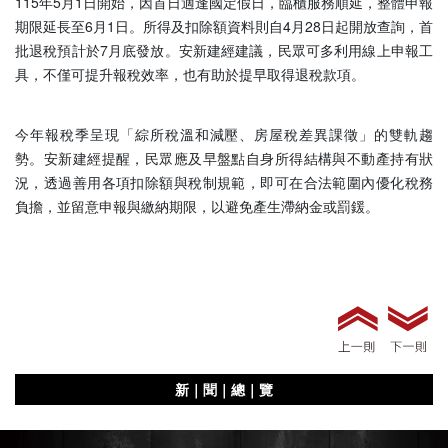
115年5月1日開始，因首日適逢國定假日，臨櫃服務順延，整體申報
期限延長至6月1日。所得及扣除額資料則自4月28日起開放查詢，首
批退稅預計於7月底發放。安新建經建議，民眾可多利用線上申報工
具，不僅可提升報稅效率，也有助於提早取得退稅款項。
今年報稅季呈現「綜所稅溫和減壓、房屋稅差異課徵」的雙軌趨
勢。安新建經提醒，民眾應及早盤點自身所得結構與不動產持有狀
況，透過善用各項扣除額與稅制規範，即可在合法範圍內優化稅務
負擔，並留意申報與繳納期限，以避免產生滯納金或罰鍰。
新｜聞｜總｜覽