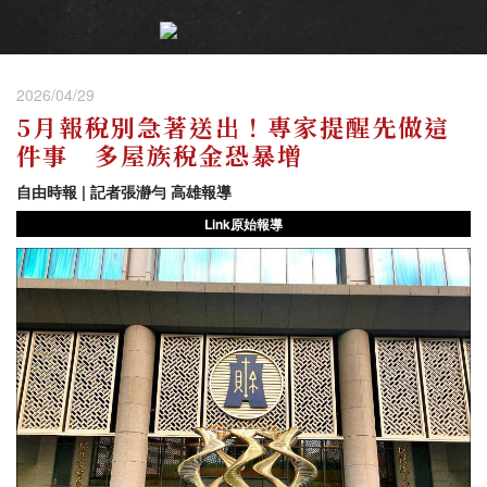
2026/04/29
5月報稅別急著送出！專家提醒先做這
件事 多屋族稅金恐暴增
自由時報 | 記者張瀞勻 高雄報導
Link原始報導