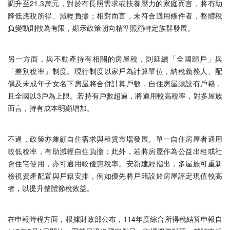
調升至21.3萬元，對於有長照需求或扶養壓力的家庭而言，將有助
降低應稅所得、減輕負擔；相對而言，未符合適用條件者，整體稅
負變動則較為有限，顯示政策朝向精準照顧特定族群發展。
另一方面，與不動產持有相關的房屋稅，則延續「全國歸戶」與
「差別稅率」制度。現行制度以家戶為計算單位，納稅義務人、配
偶及未成年子女名下房屋將合併計算戶數，自住房屋須設有戶籍，
且全國以3戶為上限。若持有戶數超過，將適用較高稅率，對多屋族
而言，持有成本明顯增加。
不過，政策亦兼顧自住需求與租賃市場發展。單一自住房屋者適用
較低稅率，有助減輕自住負擔；此外，若將房屋作為公益出租或社
會住宅使用，亦可適用較優惠稅率。安新建經指出，多屋族可重新
檢視資產配置與戶籍安排，例如優先將戶籍設於房屋評定現值較高
者，以提升整體節稅效益。
在申報時程方面，根據財政部公布，114年度綜合所得稅結算申報自